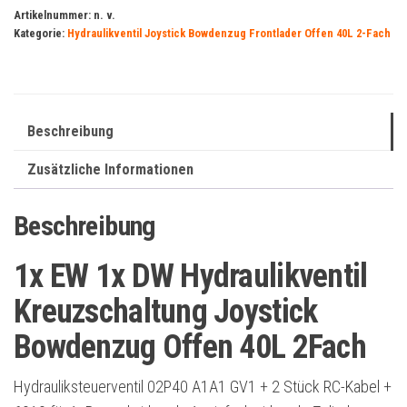
DW
Artikelnummer:
n. v.
Kategorie:
Hydraulikventil Joystick Bowdenzug Frontlader Offen 40L 2-Fach
Hydraulikventil
Kreuzschaltung
Joystick
Bowdenzug
Beschreibung
Offen
40L
Zusätzliche Informationen
2Fach
Menge
Beschreibung
1x EW 1x DW Hydraulikventil
Kreuzschaltung Joystick
Bowdenzug Offen 40L 2Fach
Hydrauliksteuerventil 02P40 A1A1 GV1 + 2 Stück RC-Kabel +