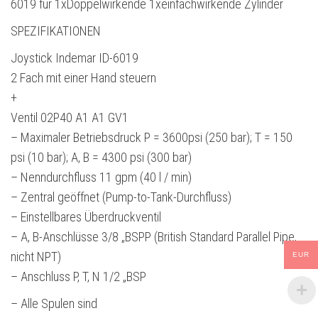
6019 für 1xDoppelwirkende 1xeinfachwirkende Zylinder
SPEZIFIKATIONEN
Joystick Indemar ID-6019
2 Fach mit einer Hand steuern
+
Ventil 02P40 A1 A1 GV1
– Maximaler Betriebsdruck P = 3600psi (250 bar); T = 150
psi (10 bar); A, B = 4300 psi (300 bar)
– Nenndurchfluss 11 gpm (40 l / min)
– Zentral geöffnet (Pump-to-Tank-Durchfluss)
– Einstellbares Überdruckventil
– A, B-Anschlüsse 3/8 „BSPP (British Standard Parallel Pipe,
nicht NPT)
EUR
– Anschluss P, T, N 1/2 „BSP
– Alle Spulen sind