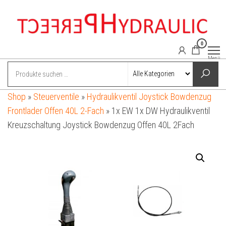
Zum
Inhalt
springen
0
perfect-
Power
Menü
hydraulics
hydraulic.com
online
shop
Shop
»
Steuerventile
»
Hydraulikventil Joystick Bowdenzug
Frontlader Offen 40L 2-Fach
»
1x EW 1x DW Hydraulikventil
Kreuzschaltung Joystick Bowdenzug Offen 40L 2Fach