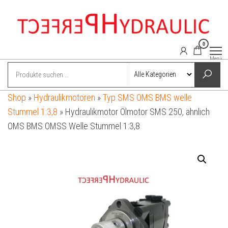
Zum
Inhalt
springen
0
perfect-
Power
Menü
hydraulics
hydraulic.com
online
shop
Shop
»
Hydraulikmotoren
»
Typ SMS OMS BMS welle
Stummel 1:3,8
»
Hydraulikmotor Ölmotor SMS 250, ähnlich
OMS BMS OMSS Welle Stummel 1:3,8