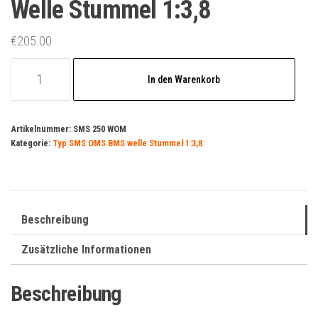
Welle Stummel 1:3,8
€
205.00
Hydraulikmotor
In den Warenkorb
Ölmotor
SMS
250,
Artikelnummer:
SMS 250 WOM
Kategorie:
Typ SMS OMS BMS welle Stummel 1:3,8
ähnlich
OMS
BMS
OMSS
Beschreibung
Welle
Stummel
Zusätzliche Informationen
1:3,8
Menge
Beschreibung